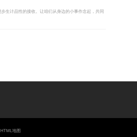
进步生计品性的接收。让咱们从身边的小事作念起，共同
HTML地图